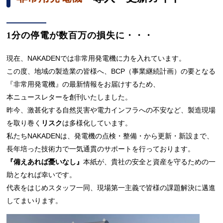
1分の停電が数百万の損失に・・・
現在、NAKADENでは非常用発電機に力を入れています。
この度、
地域の製造業の皆様へ、BCP（事業継続計画）の要となる
『非常用発電機』の最新情報をお届けするため、
本ニュースレターを創刊いたしました。
昨今、激甚化する自然災害や電力インフラへの不安など、製造現場
を取り巻く
リスク
は多様化しています。
私たちNAKADENは、発電機の点検・整備・から更新・新設まで、
長年培った技術力で一気通貫のサポートを行っております。
『備えあれば憂いなし』
本紙が、貴社の安全と資産を守るための一
助となれば幸いです。
代表をはじめスタッフ一同、現場第一主義で皆様の課題解決に邁進
してまいります。