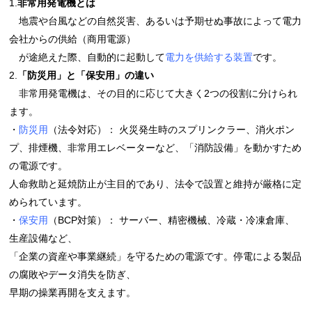
1.
非常用発電機とは
地震や台風などの自然災害、あるいは予期せぬ事故によって電力
会社からの供給（商用電源）
が途絶えた際、自動的に起動して
電力を供給する装置
です。
2.
「防災用」と「保安用」の違い
非常用発電機は、その目的に応じて大きく2つの役割に分けられ
ます。
・
防災用
（法令対応）： 火災発生時のスプリンクラー、消火ポン
プ、排煙機、非常用エレベーターなど、「消防設備」を動かすため
の電源です。
人命救助と延焼防止が主目的であり、法令で設置と維持が厳格に定
められています。
・
保安用
（BCP対策）： サーバー、精密機械、冷蔵・冷凍倉庫、
生産設備など、
「企業の資産や事業継続」を守るための電源です。停電による製品
の腐敗やデータ消失を防ぎ、
早期の操業再開を支えます。