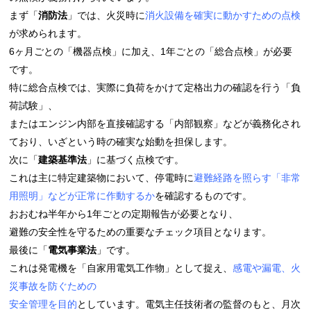
まず「
消防法
」では、火災時に
消火設備を確実に動かすための点検
が求められます。
6ヶ月ごとの「機器点検」に加え、1年ごとの「総合点検」が必要
です。
特に総合点検では、実際に負荷をかけて定格出力の確認を行う「負
荷試験」、
またはエンジン内部を直接確認する「内部観察」などが義務化され
ており、いざという時の
確実な始動を担保します。
次に「
建築基準法
」に基づく点検です。
これは主に特定建築物において、停電時に
避難経路を照らす
「非常
用照明」などが
正常に作動するか
を確認するものです。
おおむね半年から1年ごとの定期報告が必要となり、
避難の安全性を守るための重要なチェック項目となります。
最後に「
電気事業法
」です。
これは発電機を「自家用電気工作物」として捉え、
感電や漏電、火
災事故を防ぐための
安全管理を目的
としています。電気主任技術者の監督のもと、月次