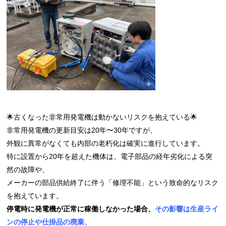
🌟古くなった非常用発電機は動かないリスクを抱えている🌟
非常用発電機の更新目安は20年〜30年ですが、
外観に異常がなくても内部の老朽化は確実に進行しています。
特に設置から20年を超えた機体は、電子部品の経年劣化による突
然の故障や、
メーカーの部品供給終了に伴う「修理不能」
という致命的なリスク
を抱えています。
停電時に発電機が正常に稼働しなかった場合、
その影響は生産ライ
ンの停止や仕掛品の廃棄、